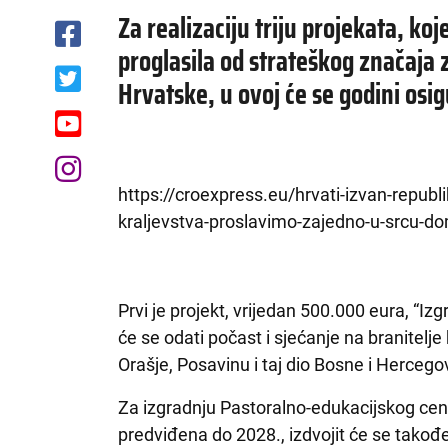
Za realizaciju triju projekata, koj
proglasila od strateškog značaja
Hrvatske, u ovoj će se godini osi
https://croexpress.eu/hrvati-izvan-repub
kraljevstva-proslavimo-zajedno-u-srcu-d
Prvi je projekt, vrijedan 500.000 eura, “I
će se odati počast i sjećanje na branitelj
Orašje, Posavinu i taj dio Bosne i Hercego
Za izgradnju Pastoralno-edukacijskog centra 
predviđena do 2028., izdvojit će se takođ