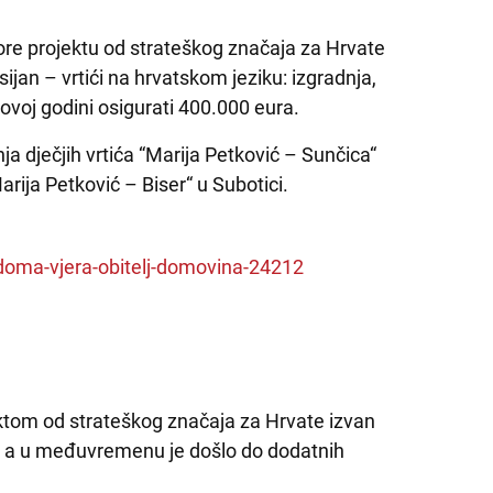
pore projektu od strateškog značaja za Hrvate
ijan – vrtići na hrvatskom jeziku: izgradnja,
u ovoj godini osigurati 400.000 eura.
a dječjih vrtića “Marija Petković – Sunčica“
arija Petković – Biser“ u Subotici.
-doma-vjera-obitelj-domovina-24212
jektom od strateškog značaja za Hrvate izvan
, a u međuvremenu je došlo do dodatnih