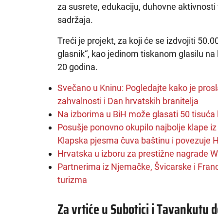
za susrete, edukaciju, duhovne aktivnosti t
sadržaja.
Treći je projekt, za koji će se izdvojiti 5
glasnik“, kao jedinom tiskanom glasilu na h
20 godina.
Svečano u Kninu: Pogledajte kako je pros
zahvalnosti i Dan hrvatskih branitelja
Na izborima u BiH može glasati 50 tisuća 
Posušje ponovno okupilo najbolje klape iz 
Klapska pjesma čuva baštinu i povezuje Hr
Hrvatska u izboru za prestižne nagrade W
Partnerima iz Njemačke, Švicarske i Fran
turizma
Za vrtiće u Subotici i Tavankutu