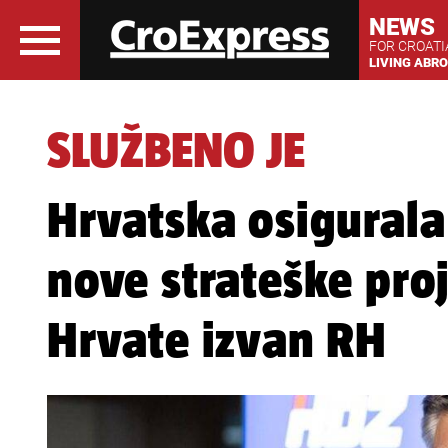
NEWS
FOR CROAT
LIVING ABR
SLUŽBENO JE
Hrvatska osigurala
nove strateške pro
Hrvate izvan RH