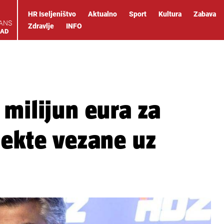
HR Iseljeništvo
Aktualno
Sport
Kultura
Zabava
IANS
Zdravlje
INFO
OAD
 milijun eura za
jekte vezane uz