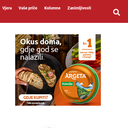
Vjera
Vaše priče
Kolumne
Zanimljivosti