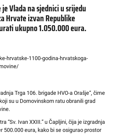
e je Vlada na sjednici u srijedu
 za Hrvate izvan Republike
gurati ukupno 1.050.000 eura.
like-hrvatske-1100-godina-hrvatskoga-
omovine/
zgradnja Trga 106. brigade HVO-a Orašje“, čime
e koji su u Domovinskom ratu obranili grad
vine.
“Sv. Ivan XXIII.” u Čapljini, čija je izgradnja
er 500.000 eura, kako bi se osigurao prostor