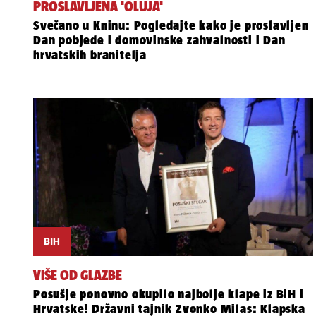
PROSLAVLJENA 'OLUJA'
Svečano u Kninu: Pogledajte kako je proslavljen
Dan pobjede i domovinske zahvalnosti i Dan
hrvatskih branitelja
BIH
VIŠE OD GLAZBE
Posušje ponovno okupilo najbolje klape iz BiH i
Hrvatske! Državni tajnik Zvonko Milas: Klapska