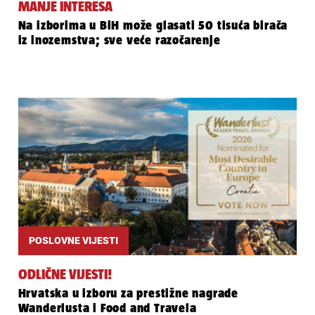
MANJE INTERESA
Na izborima u BiH može glasati 50 tisuća birača
iz inozemstva; sve veće razočarenje
POSLOVNE VIJESTI
ODLIČNE VIJESTI!
Hrvatska u izboru za prestižne nagrade
Wanderlusta i Food and Travela