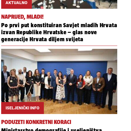
AKTUALNO
NAPRIJED, MLADI!
Po prvi put konstituiran Savjet mladih Hrvata
izvan Republike Hrvatske – glas nove
generacije Hrvata diljem svijeta
ISELJENIČKI INFO
PODUZETI KONKRETNI KORACI
Ministarstvo demografije i useljeništva