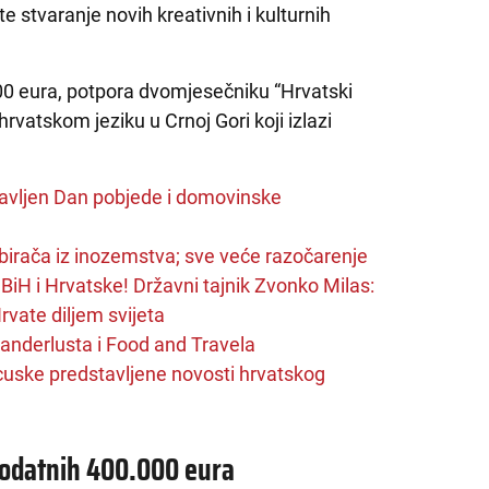
e stvaranje novih kreativnih i kulturnih
0.000 eura, potpora dvomjesečniku “Hrvatski
rvatskom jeziku u Crnoj Gori koji izlazi
lavljen Dan pobjede i domovinske
birača iz inozemstva; sve veće razočarenje
BiH i Hrvatske! Državni tajnik Zvonko Milas:
vate diljem svijeta
anderlusta i Food and Travela
cuske predstavljene novosti hrvatskog
 dodatnih 400.000 eura