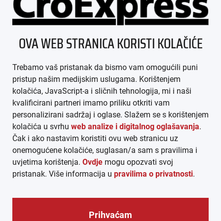
ÜBER UNS
OVA WEB STRANICA KORISTI KOLAČIĆE
IMPRESSUM
Trebamo vaš pristanak da bismo vam omogućili puni
AGB
pristup našim medijskim uslugama. Korištenjem
kolačića, JavaScript-a i sličnih tehnologija, mi i naši
DATENSCHUTZ
kvalificirani partneri imamo priliku otkriti vam
personalizirani sadržaj i oglase. Slažem se s korištenjem
MEDIADATEN
kolačića u svrhu
web analize i digitalnog oglašavanja
.
Čak i ako nastavim koristiti ovu web stranicu uz
ARHIVA (PDF)
onemogućene kolačiće, suglasan/a sam s pravilima i
uvjetima korištenja.
Ovdje
mogu opozvati svoj
pristanak. Više informacija u
pravilima o privatnosti
.
Prihvaćam