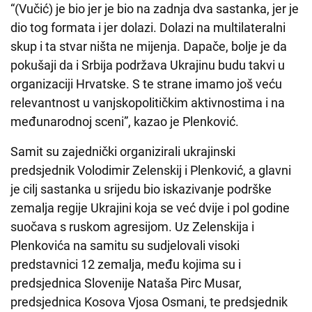
“(Vučić) je bio jer je bio na zadnja dva sastanka, jer je
dio tog formata i jer dolazi. Dolazi na multilateralni
skup i ta stvar ništa ne mijenja. Dapače, bolje je da
pokušaji da i Srbija podržava Ukrajinu budu takvi u
organizaciji Hrvatske. S te strane imamo još veću
relevantnost u vanjskopolitičkim aktivnostima i na
međunarodnoj sceni”, kazao je Plenković.
Samit su zajednički organizirali ukrajinski
predsjednik Volodimir Zelenskij i Plenković, a glavni
je cilj sastanka u srijedu bio iskazivanje podrške
zemalja regije Ukrajini koja se već dvije i pol godine
suočava s ruskom agresijom. Uz Zelenskija i
Plenkovića na samitu su sudjelovali visoki
predstavnici 12 zemalja, među kojima su i
predsjednica Slovenije Nataša Pirc Musar,
predsjednica Kosova Vjosa Osmani, te predsjednik