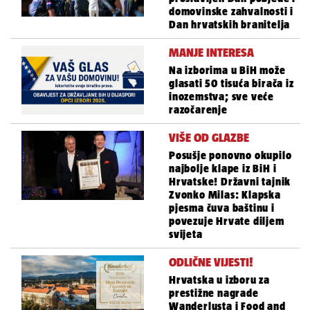
domovinske zahvalnosti i
Dan hrvatskih branitelja
MANJE INTERESA
Na izborima u BiH može
glasati 50 tisuća birača iz
inozemstva; sve veće
razočarenje
VIŠE OD GLAZBE
Posušje ponovno okupilo
najbolje klape iz BiH i
Hrvatske! Državni tajnik
Zvonko Milas: Klapska
pjesma čuva baštinu i
povezuje Hrvate diljem
svijeta
ODLIČNE VIJESTI!
Hrvatska u izboru za
prestižne nagrade
Wanderlusta i Food and