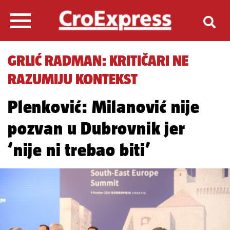
GRLIĆ RADMAN: KRITIČARI NE
RAZUMIJU KONTEKST
Plenković: Milanović nije
pozvan u Dubrovnik jer
‘nije ni trebao biti’