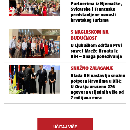
Partnerima iz Njemačke,
Švicarske i Francuske
predstavljene novosti
hrvatskog turizma
S NAGLASKOM NA
BUDUĆNOST
U Ljubuškom održan Prvi
susret Mreže Hrvata iz
BiH – Snaga povezivanja
SNAŽNO ZALAGANJE
Vlada RH nastavlja snažnu
potporu Hrvatima u BiH:
U Orašju uručeno 276
ugovora vrijednih više od
7 milijuna eura
UČITAJ VIŠE