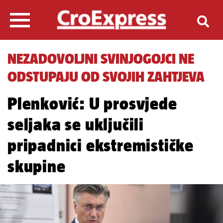
NEZADOVOLJNI SVINJOGOJCI NE
ODSTUPAJU OD SVOJIH ZAHTJEVA
Plenković: U prosvjede
seljaka se uključili
pripadnici ekstremističke
skupine