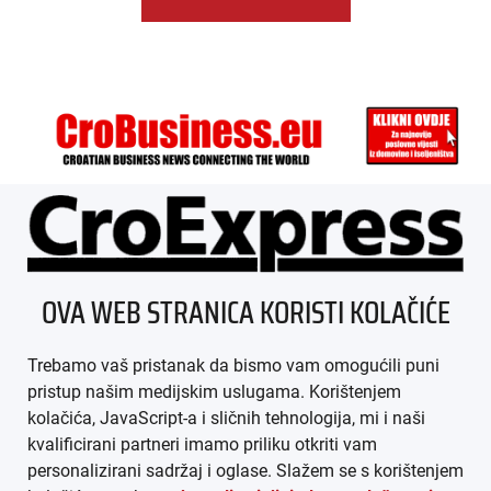
ÜBER UNS
OVA WEB STRANICA KORISTI KOLAČIĆE
IMPRESSUM
Trebamo vaš pristanak da bismo vam omogućili puni
AGB
pristup našim medijskim uslugama. Korištenjem
kolačića, JavaScript-a i sličnih tehnologija, mi i naši
DATENSCHUTZ
kvalificirani partneri imamo priliku otkriti vam
personalizirani sadržaj i oglase. Slažem se s korištenjem
MEDIADATEN