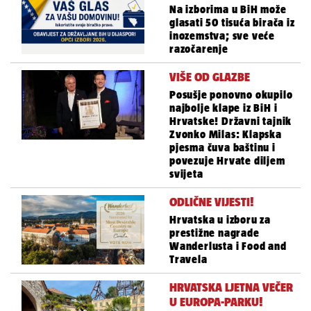
Na izborima u BiH može
glasati 50 tisuća birača iz
inozemstva; sve veće
razočarenje
VIŠE OD GLAZBE
Posušje ponovno okupilo
najbolje klape iz BiH i
Hrvatske! Državni tajnik
Zvonko Milas: Klapska
pjesma čuva baštinu i
povezuje Hrvate diljem
svijeta
ODLIČNE VIJESTI!
Hrvatska u izboru za
prestižne nagrade
Wanderlusta i Food and
Travela
HRVATSKA LJETNA VEČER
U EUROPA-PARKU!