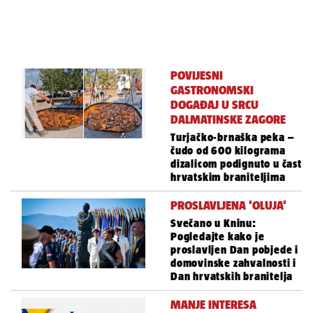
POVIJESNI
GASTRONOMSKI
DOGAĐAJ U SRCU
DALMATINSKE ZAGORE
Turjačko-brnaška peka –
čudo od 600 kilograma
dizalicom podignuto u čast
hrvatskim braniteljima
PROSLAVLJENA 'OLUJA'
Svečano u Kninu:
Pogledajte kako je
proslavljen Dan pobjede i
domovinske zahvalnosti i
Dan hrvatskih branitelja
MANJE INTERESA