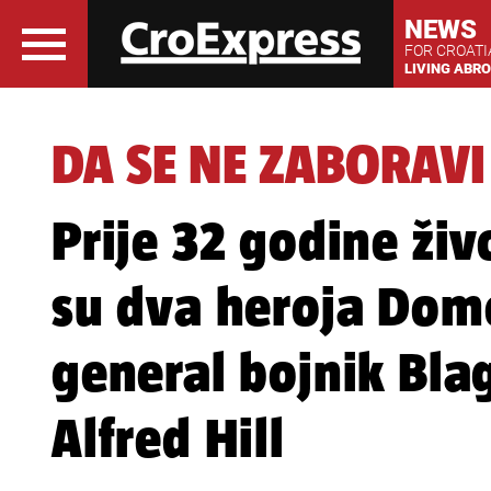
NEWS
FOR CROAT
LIVING ABR
DA SE NE ZABORAVI
Prije 32 godine ži
su dva heroja Dom
general bojnik Bla
Alfred Hill