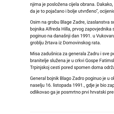
njima je posložena cijela obrana. Dakako,
da je to pojačano i bolje utvrđeno”, ocijeni
Osim na grobu Blage Zadre, izaslanstva su v
bojnika Alfreda Hilla, prvog zapovjednika s
poginuo na današnji dan 1991. u Vukovar
groblju žrtava iz Domovinskog rata.
Misa zadušnica za generala Zadru i sve po
branitelje služena je u crkvi Gospe Fatim
Trpinjskoj cesti pored spomen doma održa
General bojnik Blago Zadro poginuo je u 
naselju 16. listopada 1991., gdje je bio 
odlikovao ga je posmrtno prvi hrvatski p