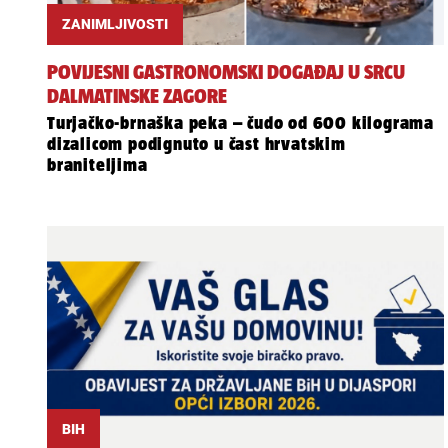
ZANIMLJIVOSTI
POVIJESNI GASTRONOMSKI DOGAĐAJ U SRCU
DALMATINSKE ZAGORE
Turjačko-brnaška peka – čudo od 600 kilograma
dizalicom podignuto u čast hrvatskim
braniteljima
BIH