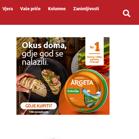
Vjera
Vaše priče
Kolumne
Zanimljivosti