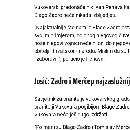
Vukovarski gradonačelnik Ivan Penava kaza
Blago Zadro neće nikada izblijedjeti.
“Najaktualnije što nam je Blago Zadro ostav
svojim primjerom, od onog njegovog čuven
nose njegovi vojnici neće ni on, do njegove
obitelji i hrvatskom narodu. Mislim da su
i zaboravili”, poručio je Penava.
Josić: Zadro i Merčep najzaslužn
Savjetnik za branitelje vukovarskog grad
branitelji Vukovara pogibijom Blage Zadre p
Vukovara neće još dugo izdržati.
“Po meni su Blago Zadro i Tomislav Merče