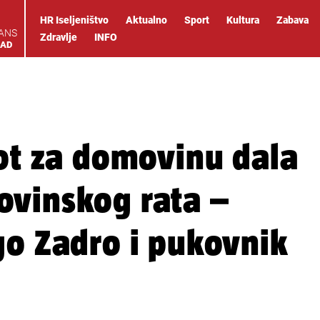
HR Iseljeništvo
Aktualno
Sport
Kultura
Zabava
IANS
Zdravlje
INFO
OAD
vot za domovinu dala
ovinskog rata –
go Zadro i pukovnik