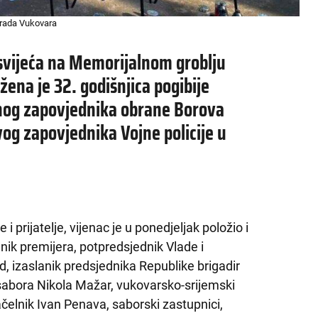
grada Vukovara
svijeća na Memorijalnom groblju
žena je 32. godišnjica pogibije
tnog zapovjednika obrane Borova
rvog zapovjednika Vojne policije u
i prijatelje, vijenac je u ponedjeljak položio i
nik premijera, potpredsjednik Vlade i
, izaslanik predsjednika Republike brigadir
 sabora Nikola Mažar, vukovarsko-srijemski
elnik Ivan Penava, saborski zastupnici,