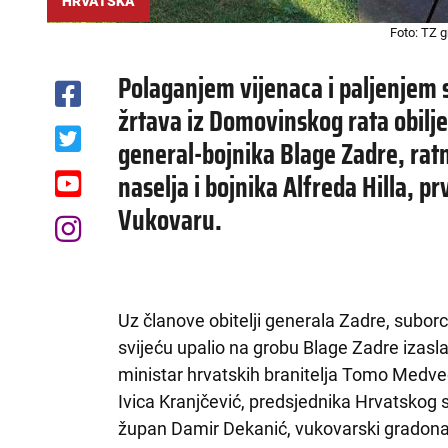
HRVATSKA
Foto: TZ 
Polaganjem vijenaca i paljenjem 
žrtava iz Domovinskog rata obilje
general-bojnika Blage Zadre, ra
naselja i bojnika Alfreda Hilla, p
Vukovaru.
Uz članove obitelji generala Zadre, suborce 
svijeću upalio na grobu Blage Zadre izasla
ministar hrvatskih branitelja Tomo Medved
Ivica Kranjčević, predsjednika Hrvatskog
župan Damir Dekanić, vukovarski gradonač