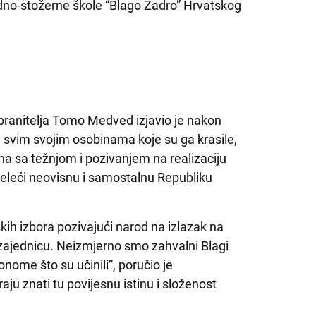
dno-stožerne škole “Blago Zadro” Hrvatskog
 branitelja Tomo Medved izjavio je nakon
 svim svojim osobinama koje su ga krasile,
na sa težnjom i pozivanjem na realizaciju
eleći neovisnu i samostalnu Republiku
skih izbora pozivajući narod na izlazak na
zajednicu. Neizmjerno smo zahvalni Blagi
nome što su učinili”, poručio je
aju znati tu povijesnu istinu i složenost