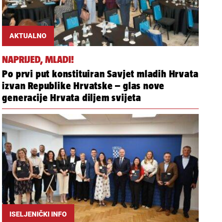
AKTUALNO
NAPRIJED, MLADI!
Po prvi put konstituiran Savjet mladih Hrvata
izvan Republike Hrvatske – glas nove
generacije Hrvata diljem svijeta
ISELJENIČKI INFO