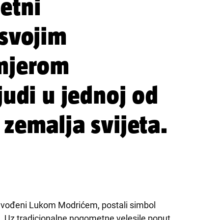
etni
 svojim
imjerom
judi u jednoj od
 zemalja svijeta.
redvođeni Lukom Modrićem, postali simbol
ne. Uz tradicionalne nogometne velesile poput