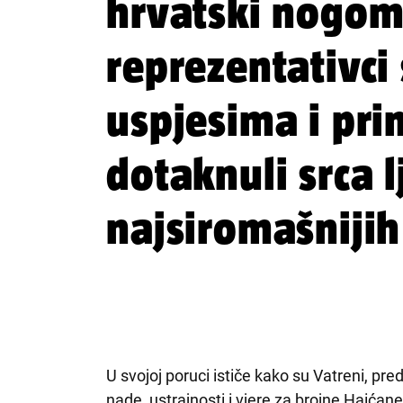
hrvatski nogom
reprezentativci
uspjesima i pr
dotaknuli srca l
najsiromašnijih
U svojoj poruci ističe kako su Vatreni, p
nade, ustrajnosti i vjere za brojne Haića