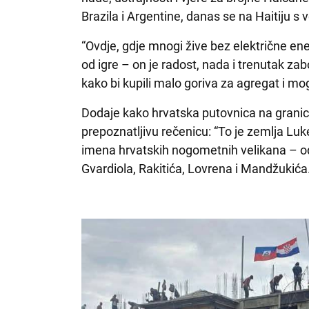
Brazila i Argentine, danas se na Haitiju s 
“Ovdje, gdje mnogi žive bez električne ene
od igre – on je radost, nada i trenutak zab
kako bi kupili malo goriva za agregat i mog
Dodaje kako hrvatska putovnica na granici
prepoznatljivu rečenicu: “To je zemlja Luk
imena hrvatskih nogometnih velikana – od
Gvardiola, Rakitića, Lovrena i Mandžukića