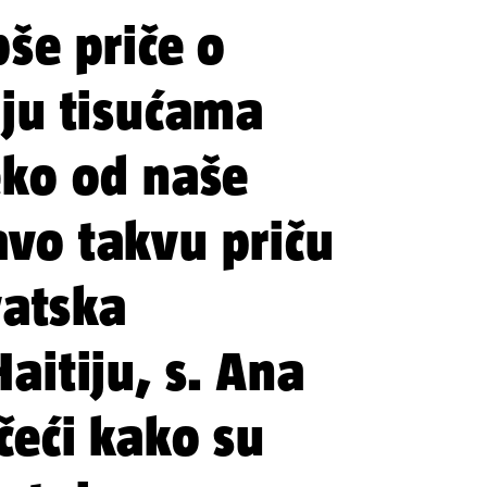
še priče o
aju tisućama
eko od naše
vo takvu priču
vatska
aitiju, s. Ana
čeći kako su