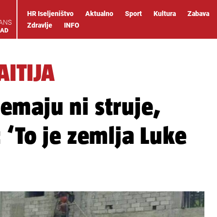
HR Iseljeništvo
Aktualno
Sport
Kultura
Zabava
IANS
Zdravlje
INFO
OAD
ITIJA
maju ni struje,
 ‘To je zemlja Luke