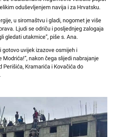
velikim oduševljenjem navija i za Hrvatsku.
rgije, u siromaštvu i gladi, nogomet je više
orava. Ljudi se odriču i posljednjeg zalogaja
li gledati utakmice”, piše s. Ana.
 gotovo uvijek izazove osmijeh i
e Modrića!”, nakon čega slijedi nabrajanje
 Perišića, Kramarića i Kovačića do
.