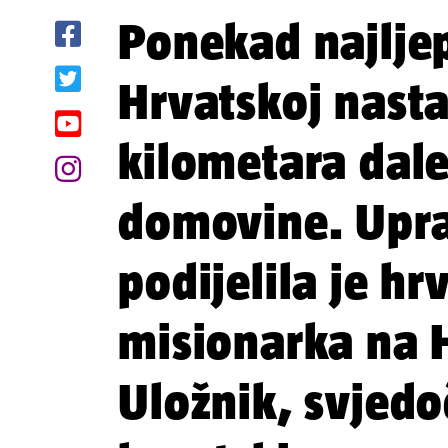
Ponekad najljep
Hrvatskoj nast
kilometara dal
domovine. Upra
podijelila je hr
misionarka na H
Uložnik, svjedo