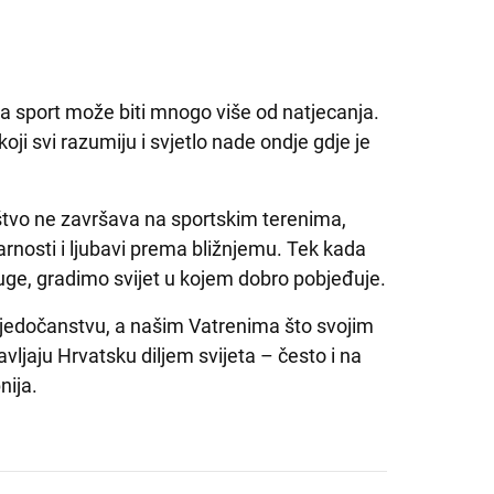
da sport može biti mnogo više od natjecanja.
i svi razumiju i svjetlo nade ondje gdje je
štvo ne završava na sportskim terenima,
arnosti i ljubavi prema bližnjemu. Tek kada
uge, gradimo svijet u kojem dobro pobjeđuje.
jedočanstvu, a našim Vatrenima što svojim
vljaju Hrvatsku diljem svijeta – često i na
nija.