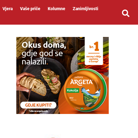
Vjera
Vaše priče
Kolumne
Zanimljivosti