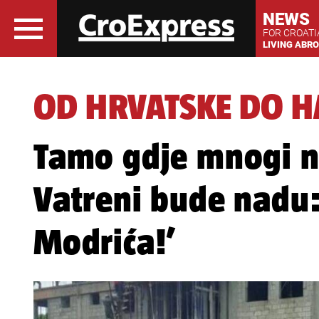
NEWS
FOR CROAT
LIVING ABR
OD HRVATSKE DO HA
Tamo gdje mnogi ne
Vatreni bude nadu:
Modrića!’