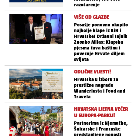
razočarenje
VIŠE OD GLAZBE
Posušje ponovno okupilo
najbolje klape iz BiH i
Hrvatske! Državni tajnik
Zvonko Milas: Klapska
pjesma čuva baštinu i
povezuje Hrvate diljem
svijeta
ODLIČNE VIJESTI!
Hrvatska u izboru za
prestižne nagrade
Wanderlusta i Food and
Travela
HRVATSKA LJETNA VEČER
U EUROPA-PARKU!
Partnerima iz Njemačke,
Švicarske i Francuske
predstavljene novosti