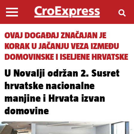
OVAJ DOGAĐAJ ZNAČAJAN JE
KORAK U JAČANJU VEZA IZMEĐU
DOMOVINSKE I ISELJENE HRVATSKE
U Novalji održan 2. Susret
hrvatske nacionalne
manjine i Hrvata izvan
domovine