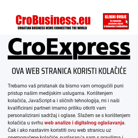
ÜBER UNS
OVA WEB STRANICA KORISTI KOLAČIĆE
IMPRESSUM
Trebamo vaš pristanak da bismo vam omogućili puni
AGB
pristup našim medijskim uslugama. Korištenjem
kolačića, JavaScript-a i sličnih tehnologija, mi i naši
DATENSCHUTZ
kvalificirani partneri imamo priliku otkriti vam
personalizirani sadržaj i oglase. Slažem se s korištenjem
MEDIADATEN
kolačića u svrhu
web analize i digitalnog oglašavanja
.
Čak i ako nastavim koristiti ovu web stranicu uz
ARHIVA (PDF)
onemogućene kolačiće, suglasan/a sam s pravilima i