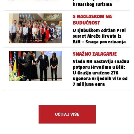
hrvatskog turizma
S NAGLASKOM NA
BUDUĆNOST
U Ljubuškom održan Prvi
susret Mreže Hrvata iz
BiH – Snaga povezivanja
SNAŽNO ZALAGANJE
Vlada RH nastavlja snažnu
potporu Hrvatima u BiH:
U Orašju uručeno 276
ugovora vrijednih više od
7 milijuna eura
UČITAJ VIŠE