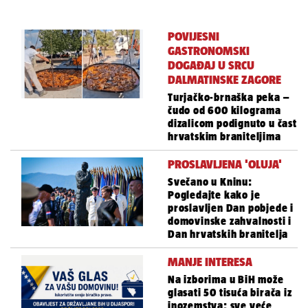
POVIJESNI
GASTRONOMSKI
DOGAĐAJ U SRCU
DALMATINSKE ZAGORE
Turjačko-brnaška peka –
čudo od 600 kilograma
dizalicom podignuto u čast
hrvatskim braniteljima
PROSLAVLJENA 'OLUJA'
Svečano u Kninu:
Pogledajte kako je
proslavljen Dan pobjede i
domovinske zahvalnosti i
Dan hrvatskih branitelja
MANJE INTERESA
Na izborima u BiH može
glasati 50 tisuća birača iz
inozemstva; sve veće