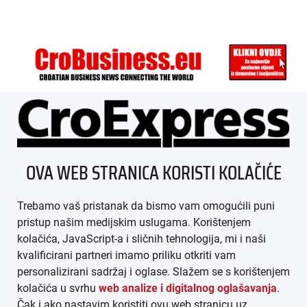
ÜBER UNS
OVA WEB STRANICA KORISTI KOLAČIĆE
IMPRESSUM
Trebamo vaš pristanak da bismo vam omogućili puni
AGB
pristup našim medijskim uslugama. Korištenjem
kolačića, JavaScript-a i sličnih tehnologija, mi i naši
DATENSCHUTZ
kvalificirani partneri imamo priliku otkriti vam
personalizirani sadržaj i oglase. Slažem se s korištenjem
MEDIADATEN
kolačića u svrhu
web analize i digitalnog oglašavanja
.
Čak i ako nastavim koristiti ovu web stranicu uz