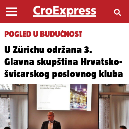
POGLED U BUDUĆNOST
U Zürichu održana 3.
Glavna skupština Hrvatsko-
švicarskog poslovnog kluba