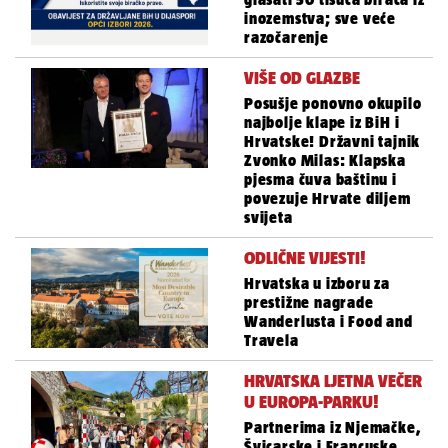
inozemstva; sve veće
razočarenje
VIŠE OD GLAZBE
Posušje ponovno okupilo
najbolje klape iz BiH i
Hrvatske! Državni tajnik
Zvonko Milas: Klapska
pjesma čuva baštinu i
povezuje Hrvate diljem
svijeta
ODLIČNE VIJESTI!
Hrvatska u izboru za
prestižne nagrade
Wanderlusta i Food and
Travela
HRVATSKA LJETNA VEČER
U EUROPA-PARKU!
Partnerima iz Njemačke,
Švicarske i Francuske