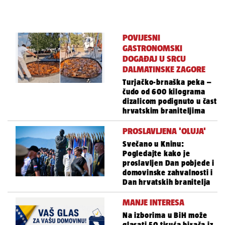
POVIJESNI
GASTRONOMSKI
DOGAĐAJ U SRCU
DALMATINSKE ZAGORE
Turjačko-brnaška peka –
čudo od 600 kilograma
dizalicom podignuto u čast
hrvatskim braniteljima
PROSLAVLJENA 'OLUJA'
Svečano u Kninu:
Pogledajte kako je
proslavljen Dan pobjede i
domovinske zahvalnosti i
Dan hrvatskih branitelja
MANJE INTERESA
Na izborima u BiH može
glasati 50 tisuća birača iz