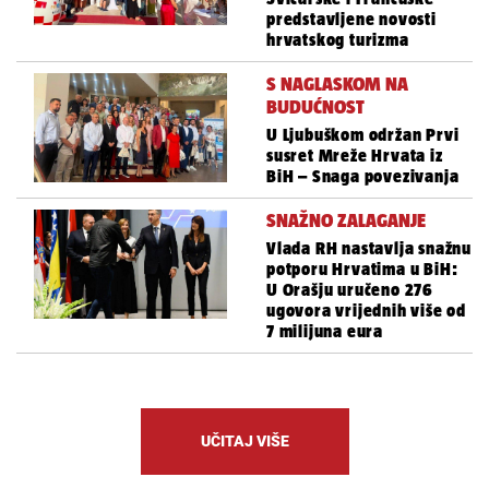
predstavljene novosti
hrvatskog turizma
S NAGLASKOM NA
BUDUĆNOST
U Ljubuškom održan Prvi
susret Mreže Hrvata iz
BiH – Snaga povezivanja
SNAŽNO ZALAGANJE
Vlada RH nastavlja snažnu
potporu Hrvatima u BiH:
U Orašju uručeno 276
ugovora vrijednih više od
7 milijuna eura
UČITAJ VIŠE