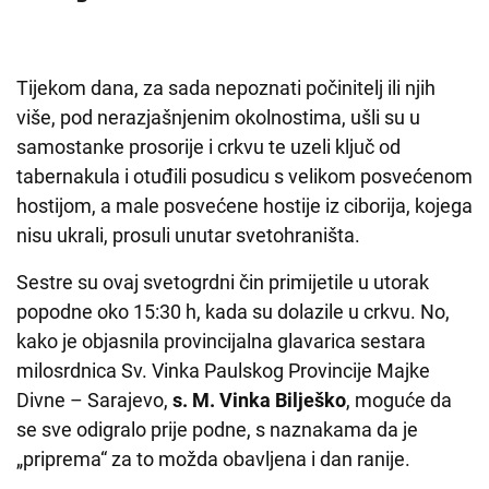
Tijekom dana, za sada nepoznati počinitelj ili njih
više, pod nerazjašnjenim okolnostima, ušli su u
samostanke prosorije i crkvu te uzeli ključ od
tabernakula i otuđili posudicu s velikom posvećenom
hostijom, a male posvećene hostije iz ciborija, kojega
nisu ukrali, prosuli unutar svetohraništa.
Sestre su ovaj svetogrdni čin primijetile u utorak
popodne oko 15:30 h, kada su dolazile u crkvu. No,
kako je objasnila provincijalna glavarica sestara
milosrdnica Sv. Vinka Paulskog Provincije Majke
Divne – Sarajevo,
s. M. Vinka Bilješko
, moguće da
se sve odigralo prije podne, s naznakama da je
„priprema“ za to možda obavljena i dan ranije.