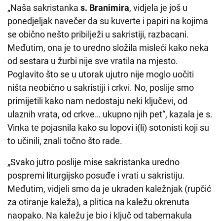
„Naša sakristanka
s. Branimira
, vidjela je još u
ponedjeljak navečer da su kuverte i papiri na kojima
se obično nešto pribilježi u sakristiji, razbacani.
Međutim, ona je to uredno složila misleći kako neka
od sestara u žurbi nije sve vratila na mjesto.
Poglavito što se u utorak ujutro nije moglo uočiti
ništa neobično u sakristiji i crkvi. No, poslije smo
primijetili kako nam nedostaju neki ključevi, od
ulaznih vrata, od crkve… ukupno njih pet“, kazala je s.
Vinka te pojasnila kako su lopovi i(li) sotonisti koji su
to učinili, znali točno što rade.
„Svako jutro poslije mise sakristanka uredno
pospremi liturgijsko posuđe i vrati u sakristiju.
Međutim, vidjeli smo da je ukraden kaležnjak (rupčić
za otiranje kaleža), a plitica na kaležu okrenuta
naopako. Na kaležu je bio i ključ od tabernakula