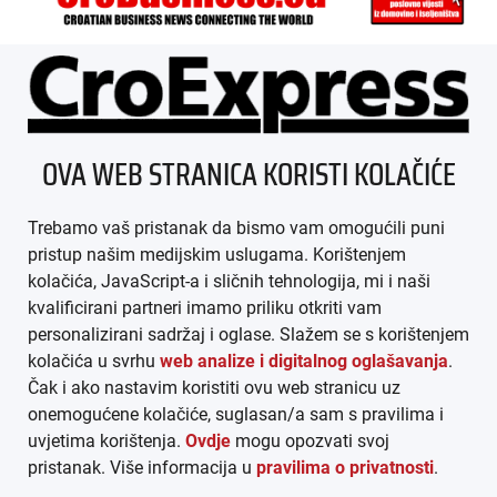
ÜBER UNS
OVA WEB STRANICA KORISTI KOLAČIĆE
IMPRESSUM
Trebamo vaš pristanak da bismo vam omogućili puni
AGB
pristup našim medijskim uslugama. Korištenjem
kolačića, JavaScript-a i sličnih tehnologija, mi i naši
DATENSCHUTZ
kvalificirani partneri imamo priliku otkriti vam
personalizirani sadržaj i oglase. Slažem se s korištenjem
MEDIADATEN
kolačića u svrhu
web analize i digitalnog oglašavanja
.
Čak i ako nastavim koristiti ovu web stranicu uz
ARHIVA (PDF)
onemogućene kolačiće, suglasan/a sam s pravilima i
uvjetima korištenja.
Ovdje
mogu opozvati svoj
pristanak. Više informacija u
pravilima o privatnosti
.