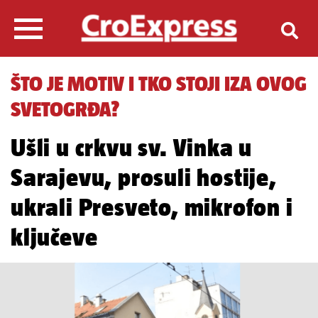
ŠTO JE MOTIV I TKO STOJI IZA OVOG
SVETOGRĐA?
Ušli u crkvu sv. Vinka u
Sarajevu, prosuli hostije,
ukrali Presveto, mikrofon i
ključeve