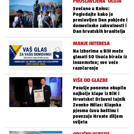
PROSLAVLJENA 'OLUJA'
Svečano u Kninu:
Pogledajte kako je
proslavljen Dan pobjede i
domovinske zahvalnosti i
Dan hrvatskih branitelja
MANJE INTERESA
Na izborima u BiH može
glasati 50 tisuća birača iz
inozemstva; sve veće
razočarenje
VIŠE OD GLAZBE
Posušje ponovno okupilo
najbolje klape iz BiH i
Hrvatske! Državni tajnik
Zvonko Milas: Klapska
pjesma čuva baštinu i
povezuje Hrvate diljem
svijeta