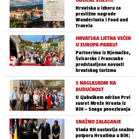
ODLIČNE VIJESTI!
Hrvatska u izboru za
prestižne nagrade
Wanderlusta i Food and
Travela
HRVATSKA LJETNA VEČER
U EUROPA-PARKU!
Partnerima iz Njemačke,
Švicarske i Francuske
predstavljene novosti
hrvatskog turizma
S NAGLASKOM NA
BUDUĆNOST
U Ljubuškom održan Prvi
susret Mreže Hrvata iz
BiH – Snaga povezivanja
SNAŽNO ZALAGANJE
Vlada RH nastavlja snažnu
potporu Hrvatima u BiH: