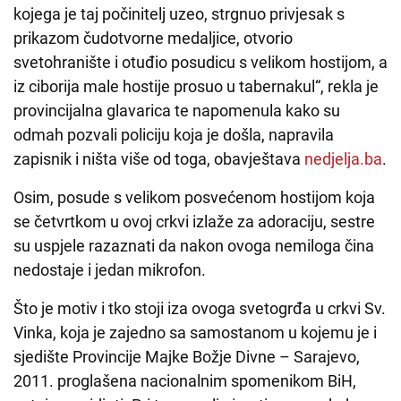
kojega je taj počinitelj uzeo, strgnuo privjesak s
prikazom čudotvorne medaljice, otvorio
svetohranište i otuđio posudicu s velikom hostijom, a
iz ciborija male hostije prosuo u tabernakul“, rekla je
provincijalna glavarica te napomenula kako su
odmah pozvali policiju koja je došla, napravila
zapisnik i ništa više od toga, obavještava
nedjelja.ba
.
Osim, posude s velikom posvećenom hostijom koja
se četvrtkom u ovoj crkvi izlaže za adoraciju, sestre
su uspjele razaznati da nakon ovoga nemiloga čina
nedostaje i jedan mikrofon.
Što je motiv i tko stoji iza ovoga svetogrđa u crkvi Sv.
Vinka, koja je zajedno sa samostanom u kojemu je i
sjedište Provincije Majke Božje Divne – Sarajevo,
2011. proglašena nacionalnim spomenikom BiH,