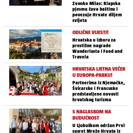
Zvonko Milas: Klapska
pjesma čuva baštinu i
povezuje Hrvate diljem
svijeta
ODLIČNE VIJESTI!
Hrvatska u izboru za
prestižne nagrade
Wanderlusta i Food and
Travela
HRVATSKA LJETNA VEČER
U EUROPA-PARKU!
Partnerima iz Njemačke,
Švicarske i Francuske
predstavljene novosti
hrvatskog turizma
S NAGLASKOM NA
BUDUĆNOST
U Ljubuškom održan Prvi
susret Mreže Hrvata iz