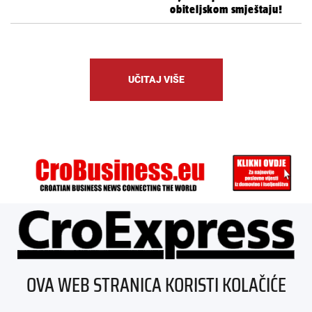
obiteljskom smještaju!
UČITAJ VIŠE
ÜBER UNS
OVA WEB STRANICA KORISTI KOLAČIĆE
IMPRESSUM