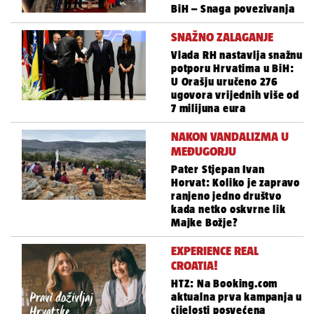
BiH – Snaga povezivanja
SNAŽNO ZALAGANJE
Vlada RH nastavlja snažnu
potporu Hrvatima u BiH:
U Orašju uručeno 276
ugovora vrijednih više od
7 milijuna eura
NAKON VANDALIZMA U
MEĐUGORJU
Pater Stjepan Ivan
Horvat: Koliko je zapravo
ranjeno jedno društvo
kada netko oskvrne lik
Majke Božje?
EXPERIENCE REAL
CROATIA!
HTZ: Na Booking.com
aktualna prva kampanja u
cijelosti posvećena