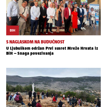
BIH
S NAGLASKOM NA BUDUĆNOST
U Ljubuškom održan Prvi susret Mreže Hrvata iz
BiH – Snaga povezivanja