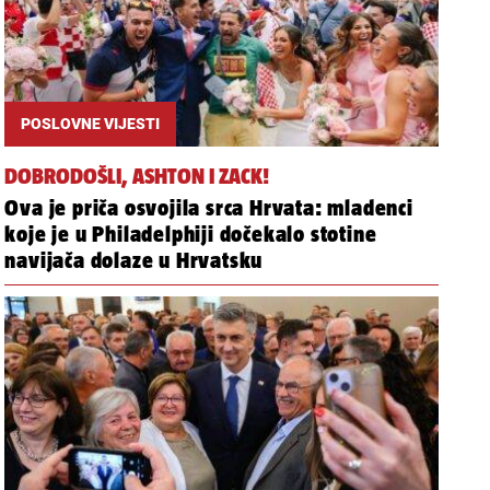
POSLOVNE VIJESTI
DOBRODOŠLI, ASHTON I ZACK!
Ova je priča osvojila srca Hrvata: mladenci
koje je u Philadelphiji dočekalo stotine
navijača dolaze u Hrvatsku