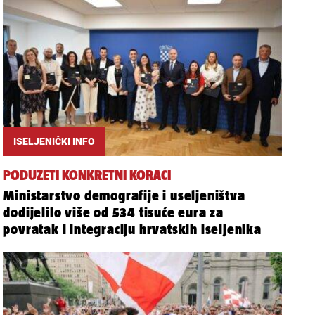
ISELJENIČKI INFO
PODUZETI KONKRETNI KORACI
Ministarstvo demografije i useljeništva
dodijelilo više od 534 tisuće eura za
povratak i integraciju hrvatskih iseljenika