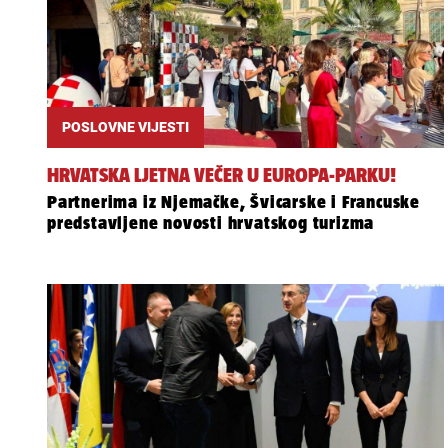
POSLOVNE VIJESTI
HRVATSKA LJETNA VEČER U EUROPA-PARKU!
Partnerima iz Njemačke, Švicarske i Francuske
predstavljene novosti hrvatskog turizma