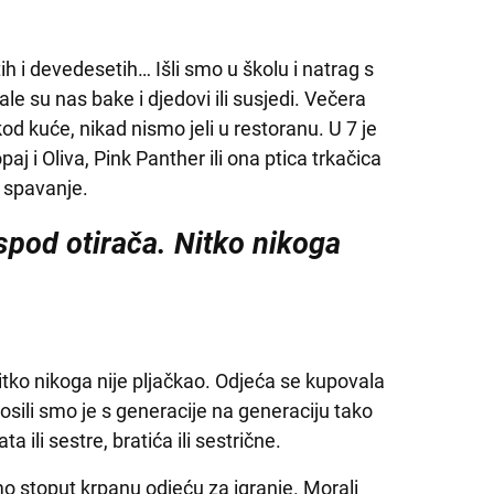
 i devedesetih… Išli smo u školu i natrag s
ale su nas bake i djedovi ili susjedi. Večera
kod kuće, nikad nismo jeli u restoranu. U 7 je
paj i Oliva, Pink Panther ili ona ptica trkačica
 spavanje.
ispod otirača. Nitko nikoga
Nitko nikoga nije pljačkao. Odjeća se kupovala
nosili smo je s generacije na generaciju tako
a ili sestre, bratića ili sestrične.
smo stoput krpanu odjeću za igranje. Morali