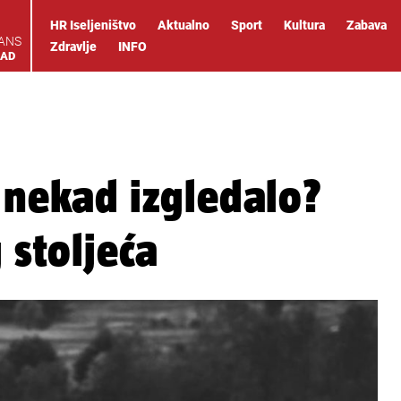
HR Iseljeništvo
Aktualno
Sport
Kultura
Zabava
IANS
Zdravlje
INFO
OAD
o nekad izgledalo?
 stoljeća