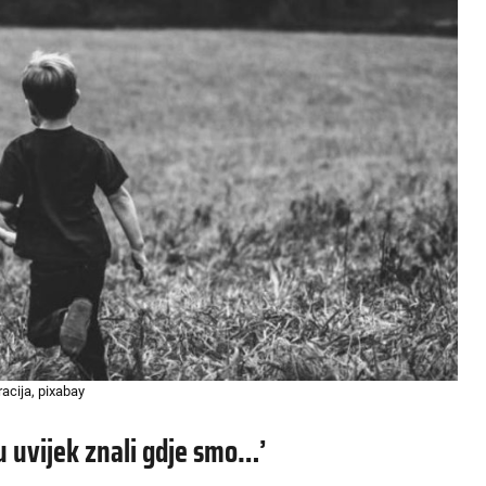
tracija, pixabay
su uvijek znali gdje smo…’