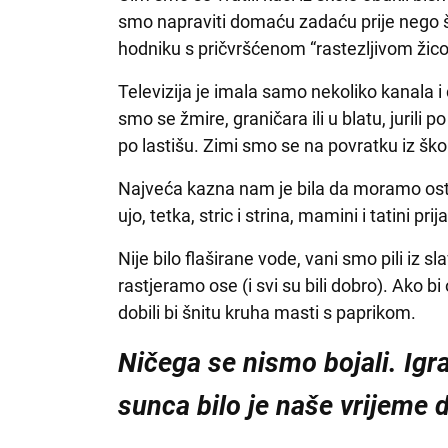
smo napraviti domaću zadaću prije nego što
hodniku s pričvršćenom “rastezljivom žicom
Televizija je imala samo nekoliko kanala i 
smo se žmire, graničara ili u blatu, jurili p
po lastišu. Zimi smo se na povratku iz ško
Najveća kazna nam je bila da moramo ostat
ujo, tetka, stric i strina, mamini i tatini pri
Nije bilo flaširane vode, vani smo pili iz sla
rastjeramo ose (i svi su bili dobro). Ako bi 
dobili bi šnitu kruha masti s paprikom.
Ničega se nismo bojali. Ig
sunca bilo je naše vrijeme 