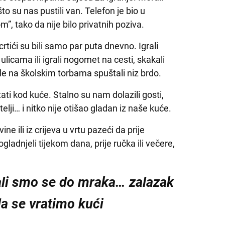
 su nas pustili van. Telefon je bio u
”, tako da nije bilo privatnih poziva.
crtići su bili samo par puta dnevno. Igrali
o ulicama ili igrali nogomet na cesti, skakali
le na školskim torbama spuštali niz brdo.
i kod kuće. Stalno su nam dolazili gosti,
jatelji… i nitko nije otišao gladan iz naše kuće.
vine ili iz crijeva u vrtu pazeći da prije
ogladnjeli tijekom dana, prije ručka ili večere,
rali smo se do mraka… zalazak
da se vratimo kući