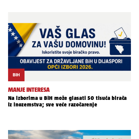
BIH
MANJE INTERESA
Na izborima u BiH može glasati 50 tisuća birača
iz inozemstva; sve veće razočarenje