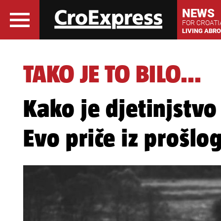
NEWS
FOR CROAT
LIVING ABR
TAKO JE TO BILO...
Kako je djetinjstv
Evo priče iz prošlog