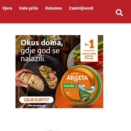
Vjera
Vaše priče
Kolumne
Zanimljivosti