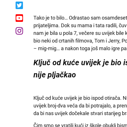
Tako je to bilo… Odrastao sam osamdesetih
prijateljima. Dok su mama i tata radili, čuv
nam je bila u pola 7, večere su uvijek bile 
bio neki od crtanih filmova, Tom i Jerry, Po
– mig-mig… a nakon toga još malo igre pa
Ključ od kuće uvijek je bio 
nije pljačkao
Ključ od kuće uvijek je bio ispod otirača. 
uvijek broj-dva veća da bi potrajalo, a pre
da bi nas uvijek dočekale stvari starijeg brat
Čim smo se vratili kući iz škole obukli bi