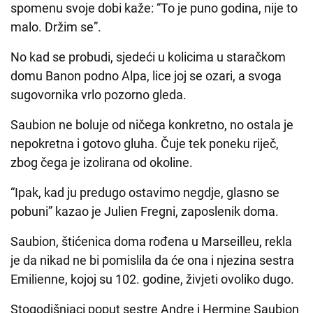
spomenu svoje dobi kaže: “To je puno godina, nije to
malo. Držim se”.
No kad se probudi, sjedeći u kolicima u staračkom
domu Banon podno Alpa, lice joj se ozari, a svoga
sugovornika vrlo pozorno gleda.
Saubion ne boluje od ničega konkretno, no ostala je
nepokretna i gotovo gluha. Čuje tek poneku riječ,
zbog čega je izolirana od okoline.
“Ipak, kad ju predugo ostavimo negdje, glasno se
pobuni” kazao je Julien Fregni, zaposlenik doma.
Saubion, štićenica doma rođena u Marseilleu, rekla
je da nikad ne bi pomislila da će ona i njezina sestra
Emilienne, kojoj su 102. godine, živjeti ovoliko dugo.
Stogodišnjaci poput sestre Andre i Hermine Saubion