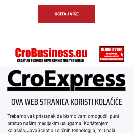
UČITAJ VIŠE
ÜBER UNS
OVA WEB STRANICA KORISTI KOLAČIĆE
IMPRESSUM
Trebamo vaš pristanak da bismo vam omogućili puni
AGB
pristup našim medijskim uslugama. Korištenjem
kolačića, JavaScript-a i sličnih tehnologija, mi i naši