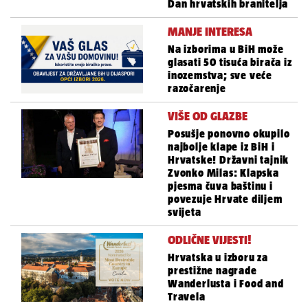
Dan hrvatskih branitelja
MANJE INTERESA
Na izborima u BiH može
glasati 50 tisuća birača iz
inozemstva; sve veće
razočarenje
VIŠE OD GLAZBE
Posušje ponovno okupilo
najbolje klape iz BiH i
Hrvatske! Državni tajnik
Zvonko Milas: Klapska
pjesma čuva baštinu i
povezuje Hrvate diljem
svijeta
ODLIČNE VIJESTI!
Hrvatska u izboru za
prestižne nagrade
Wanderlusta i Food and
Travela