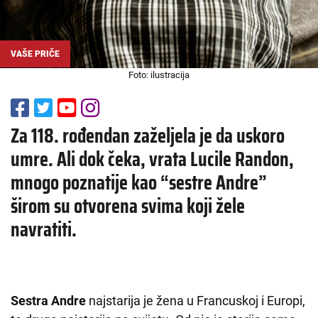
VAŠE PRIČE
Foto: ilustracija
Za 118. rođendan zaželjela je da uskoro
umre. Ali dok čeka, vrata Lucile Randon,
mnogo poznatije kao “sestre Andre”
širom su otvorena svima koji žele
navratiti.
Sestra Andre
najstarija je žena u Francuskoj i Europi,