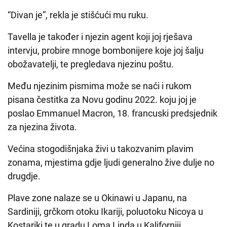
“Divan je”, rekla je stišćući mu ruku.
Tavella je također i njezin agent koji joj rješava
intervju, probire mnoge bombonijere koje joj šalju
obožavatelji, te pregledava njezinu poštu.
Među njezinim pismima može se naći i rukom
pisana čestitka za Novu godinu 2022. koju joj je
poslao Emmanuel Macron, 18. francuski predsjednik
za njezina života.
Većina stogodišnjaka živi u takozvanim plavim
zonama, mjestima gdje ljudi generalno žive dulje no
drugdje.
Plave zone nalaze se u Okinawi u Japanu, na
Sardiniji, grčkom otoku Ikariji, poluotoku Nicoya u
Kostariki te u gradu Loma Linda u Kaliforniji.