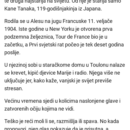
te druga najstarija na svijetu. Od nje je starija samo
Kane Tanaka, 119-godišnjakinja iz Japana.
Rodila se u Alesu na jugu Francuske 11. veljače
1904. Iste godine u New Yorku je otvorena prva
podzemna željeznica, Tour de France bio je u
začetku, a Prvi svjetski rat počeo je tek deset godina
poslije.
U njezinoj sobi u staračkome domu u Toulonu nalaze
se krevet, kipić djevice Marije i radio. Njega više ne
uključuje jer, kako kaže, vanjski je svijet previše
stresan.
Većinu vremena sjedi u kolicima naslonjene glave i
zatvorenih očiju kojima ne vidi.
Teško je reći moli li se, razmišlja ili spava. No kada
progovori, njen glas pokazuje da je prisutna, a