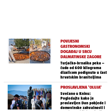
POVIJESNI
GASTRONOMSKI
DOGAĐAJ U SRCU
DALMATINSKE ZAGORE
Turjačko-brnaška peka –
čudo od 600 kilograma
dizalicom podignuto u čast
hrvatskim braniteljima
PROSLAVLJENA 'OLUJA'
Svečano u Kninu:
Pogledajte kako je
proslavljen Dan pobjede i
domovinske zahvalnosti i