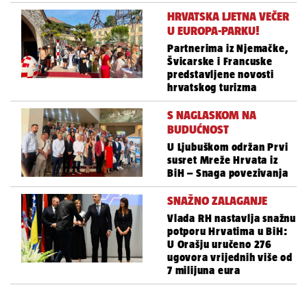
HRVATSKA LJETNA VEČER
U EUROPA-PARKU!
Partnerima iz Njemačke,
Švicarske i Francuske
predstavljene novosti
hrvatskog turizma
S NAGLASKOM NA
BUDUĆNOST
U Ljubuškom održan Prvi
susret Mreže Hrvata iz
BiH – Snaga povezivanja
SNAŽNO ZALAGANJE
Vlada RH nastavlja snažnu
potporu Hrvatima u BiH:
U Orašju uručeno 276
ugovora vrijednih više od
7 milijuna eura