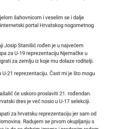
ijelom šahovnicom i veselim se i dalje
za internetski portal Hrvatskog nogometnog
i Josip Stanišić rođen je u najvećem
upa za U-19 reprezentaciju Njemačke u
grati za zemlju iz koje mu dolaze roditelji.
 U-21 reprezentaciju. Čast mi je što mogu
alić će uskoro proslaviti 21. rođendan.
vatski dres je već nosio u U-17 selekciji.
pati za hrvatsku reprezentaciju jer sam od
domovina. Radujem se prvom okupljanju s