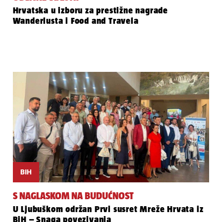
Hrvatska u izboru za prestižne nagrade
Wanderlusta i Food and Travela
BIH
S NAGLASKOM NA BUDUĆNOST
U Ljubuškom održan Prvi susret Mreže Hrvata iz
BiH – Snaga povezivanja