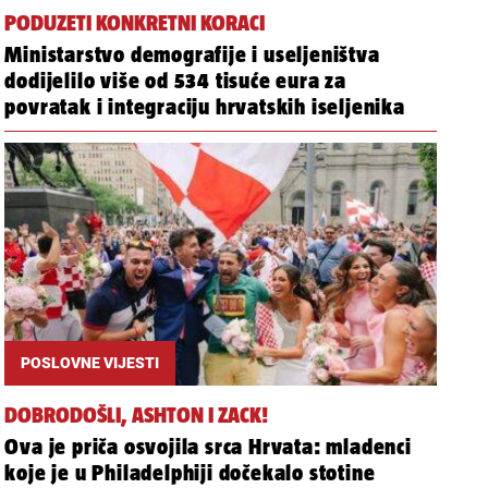
PODUZETI KONKRETNI KORACI
Ministarstvo demografije i useljeništva
dodijelilo više od 534 tisuće eura za
povratak i integraciju hrvatskih iseljenika
POSLOVNE VIJESTI
DOBRODOŠLI, ASHTON I ZACK!
Ova je priča osvojila srca Hrvata: mladenci
koje je u Philadelphiji dočekalo stotine