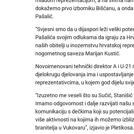
mladom reprezentacijom, a na svima nam
dokažemo prvo izborniku Bišćanu, a onda po
Pašalić.
“Svjesni smo da u dijaspori leži veliki pote
Pašalića svojim odlukama da igraju za Hrv
naših obitelji u inozemstvu hrvatskoj repr
nogometnog saveza Marijan Kustić.
Novoimenovani tehnički direktor A i U-21 
djelokrugu djelovanja ima i uspostavljanj
reprezentativcima, u kojem god dijelu svije
“Izuzetno me veseli što su Sučić, Stanišić 
Imamo odgovornost i dalje razvijati našu 
komunikaciju s dečkima koji su potencijali 
više aktivnosti na kojima ih možemo izbliz
branitelja u Vukovaru”, izjavio je Pletikosa