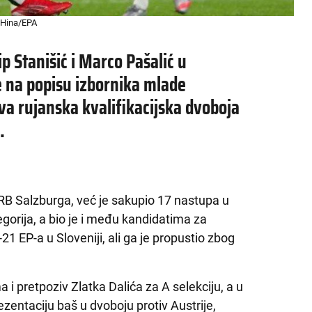
 Hina/EPA
ip Stanišić i Marco Pašalić u
e na popisu izbornika mlade
va rujanska kvalifikacijska dvoboja
.
 RB Salzburga, već je sakupio 17 nastupa u
orija, a bio je i među kandidatima za
1 EP-a u Sloveniji, ali ga je propustio zbog
 i pretpoziv Zlatka Dalića za A selekciju, a u
zentaciju baš u dvoboju protiv Austrije,