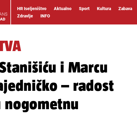
HR Iseljeništvo
Aktualno
Sport
Kultura
Zabava
IANS
Zdravlje
INFO
OAD
ŠTVA
 Stanišiću i Marcu
ajedničko – radost
ku nogometnu