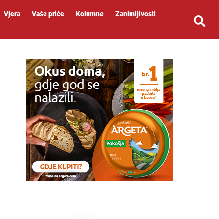
Vjera
Vaše priče
Kolumne
Zanimljivosti