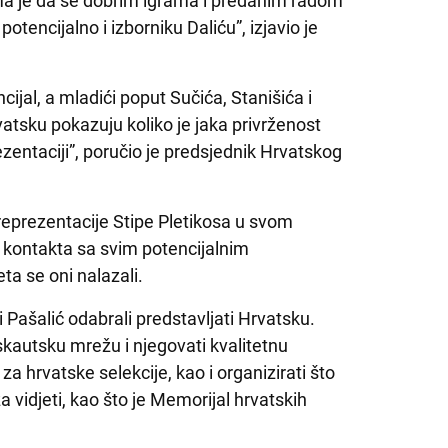
a je da se dobrim igrama i predanim radom
tencijalno i izborniku Daliću”, izjavio je
ncijal, a mladići poput Sučića, Stanišića i
atsku pokazuju koliko je jaka privrženost
ezentaciji”, poručio je predsjednik Hrvatskog
reprezentacije Stipe Pletikosa u svom
e kontakta sa svim potencijalnim
ta se oni nalazali.
i Pašalić odabrali predstavljati Hrvatsku.
skautsku mrežu i njegovati kvalitetnu
za hrvatske selekcije, kao i organizirati što
a vidjeti, kao što je Memorijal hrvatskih
.