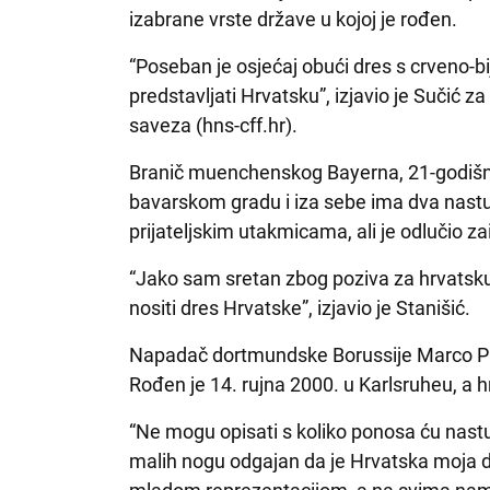
izabrane vrste države u kojoj je rođen.
“Poseban je osjećaj obući dres s crveno-b
predstavljati Hrvatsku”, izjavio je Sučić 
saveza (hns-cff.hr).
Branič muenchenskog Bayerna, 21-godišnj
bavarskom gradu i iza sebe ima dva nast
prijateljskim utakmicama, ali je odlučio zai
“Jako sam sretan zbog poziva za hrvatsku
nositi dres Hrvatske”, izjavio je Stanišić.
Napadač dortmundske Borussije Marco Paš
Rođen je 14. rujna 2000. u Karlsruheu, a hr
“Ne mogu opisati s koliko ponosa ću nastu
malih nogu odgajan da je Hrvatska moja 