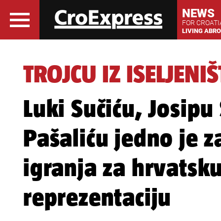
NEWS
FOR CROAT
LIVING ABR
TROJCU IZ ISELJENI
Luki Sučiću, Josipu
Pašaliću jedno je z
igranja za hrvats
reprezentaciju