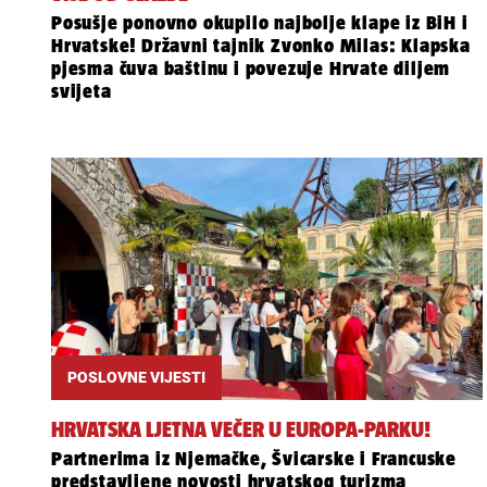
Posušje ponovno okupilo najbolje klape iz BiH i
Hrvatske! Državni tajnik Zvonko Milas: Klapska
pjesma čuva baštinu i povezuje Hrvate diljem
svijeta
POSLOVNE VIJESTI
HRVATSKA LJETNA VEČER U EUROPA-PARKU!
Partnerima iz Njemačke, Švicarske i Francuske
predstavljene novosti hrvatskog turizma