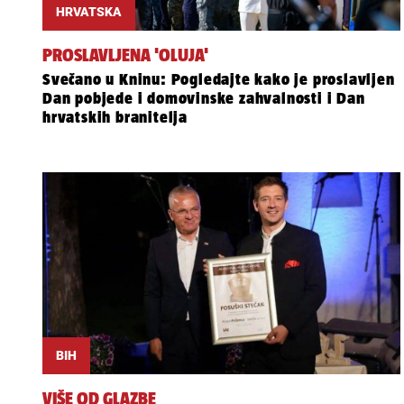
HRVATSKA
PROSLAVLJENA 'OLUJA'
Svečano u Kninu: Pogledajte kako je proslavljen
Dan pobjede i domovinske zahvalnosti i Dan
hrvatskih branitelja
BIH
VIŠE OD GLAZBE