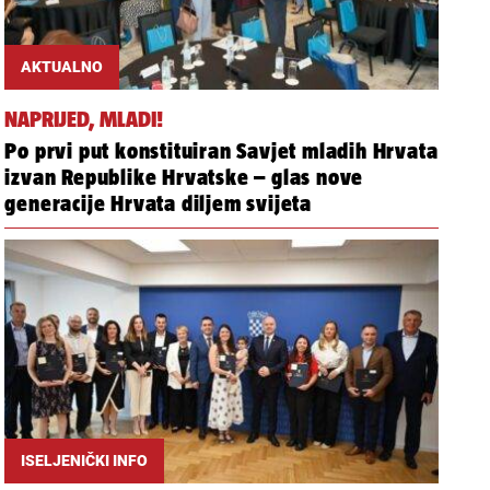
AKTUALNO
NAPRIJED, MLADI!
Po prvi put konstituiran Savjet mladih Hrvata
izvan Republike Hrvatske – glas nove
generacije Hrvata diljem svijeta
ISELJENIČKI INFO