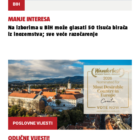
BIH
MANJE INTERESA
Na izborima u BiH može glasati 50 tisuća birača
iz inozemstva; sve veće razočarenje
POSLOVNE VIJESTI
ODLIČNE VIJESTI!