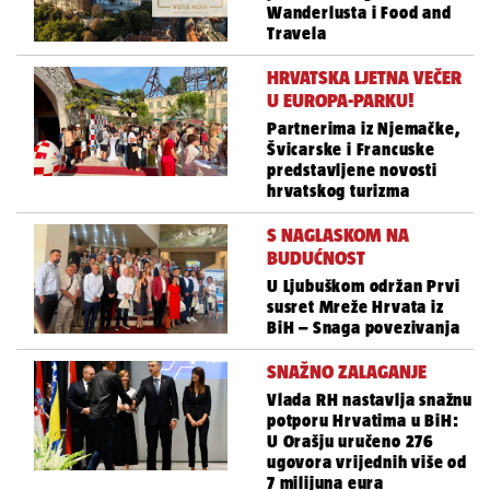
Wanderlusta i Food and
Travela
HRVATSKA LJETNA VEČER
U EUROPA-PARKU!
Partnerima iz Njemačke,
Švicarske i Francuske
predstavljene novosti
hrvatskog turizma
S NAGLASKOM NA
BUDUĆNOST
U Ljubuškom održan Prvi
susret Mreže Hrvata iz
BiH – Snaga povezivanja
SNAŽNO ZALAGANJE
Vlada RH nastavlja snažnu
potporu Hrvatima u BiH:
U Orašju uručeno 276
ugovora vrijednih više od
7 milijuna eura