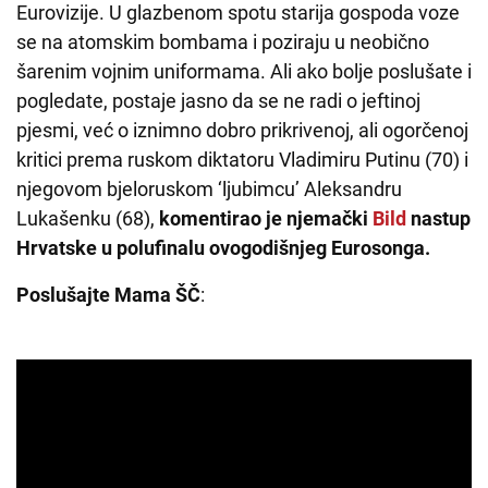
Eurovizije. U glazbenom spotu starija gospoda voze
se na atomskim bombama i poziraju u neobično
šarenim vojnim uniformama. Ali ako bolje poslušate i
pogledate, postaje jasno da se ne radi o jeftinoj
pjesmi, već o iznimno dobro prikrivenoj, ali ogorčenoj
kritici prema ruskom diktatoru Vladimiru Putinu (70) i
​​njegovom bjeloruskom ‘ljubimcu’ Aleksandru
Lukašenku (68),
komentirao je njemački
Bild
nastup
Hrvatske u polufinalu ovogodišnjeg Eurosonga.
Poslušajte Mama ŠČ
: