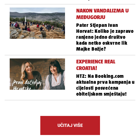
NAKON VANDALIZMA U
MEĐUGORJU
Pater Stjepan Ivan
Horvat: Koliko je zapravo
ranjeno jedno društvo
kada netko oskvrne lik
Majke Božje?
EXPERIENCE REAL
CROATIA!
HTZ: Na Booking.com
aktualna prva kampanja u
cijelosti posvećena
obiteljskom smještaju!
UČITAJ VIŠE