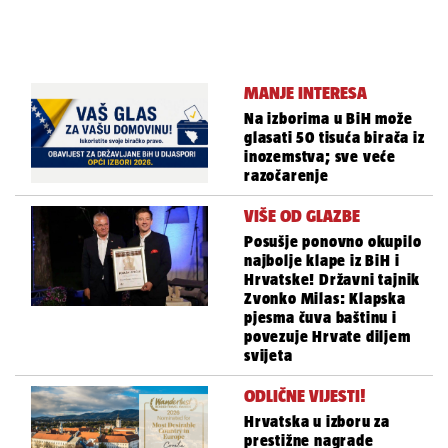
MANJE INTERESA
Na izborima u BiH može
glasati 50 tisuća birača iz
inozemstva; sve veće
razočarenje
VIŠE OD GLAZBE
Posušje ponovno okupilo
najbolje klape iz BiH i
Hrvatske! Državni tajnik
Zvonko Milas: Klapska
pjesma čuva baštinu i
povezuje Hrvate diljem
svijeta
ODLIČNE VIJESTI!
Hrvatska u izboru za
prestižne nagrade