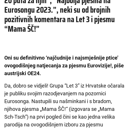
20 puta za njih”, “Najbolja pjesma na
Eurosongu 2023.”, neki su od brojnih
pozitivnih komentara na Let 3 i pjesmu
“Mama ŠČ!”
Oni su definitivno ‘najčudnije i najsmješnije ptice’
ovogodišnjeg natjecanja za pjesmu Eurovizije!, piše
austrijski OE24.
Da, dobro se vidjeli! Grupa “Let 3” iz Hrvatske očarala
je publiku svojim razodjevanjem na pozornici
Eurosonga. Nastupili su našminkani i s bradom,
njihova pjesma „Mama ŠČ!“ (izgovara se „Mama
Sch-Tsch“) na prvi pogled čini se kao jedna velika
parodija na ovogodišnjem izboru za pjesmu