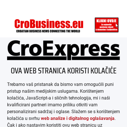
ÜBER UNS
OVA WEB STRANICA KORISTI KOLAČIĆE
IMPRESSUM
Trebamo vaš pristanak da bismo vam omogućili puni
AGB
pristup našim medijskim uslugama. Korištenjem
kolačića, JavaScript-a i sličnih tehnologija, mi i naši
DATENSCHUTZ
kvalificirani partneri imamo priliku otkriti vam
personalizirani sadržaj i oglase. Slažem se s korištenjem
MEDIADATEN
kolačića u svrhu
web analize i digitalnog oglašavanja
.
Čak i ako nastavim koristiti ovu web stranicu uz