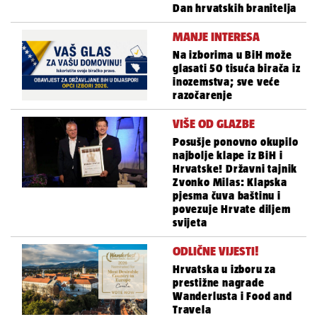
Dan hrvatskih branitelja
MANJE INTERESA
Na izborima u BiH može
glasati 50 tisuća birača iz
inozemstva; sve veće
razočarenje
VIŠE OD GLAZBE
Posušje ponovno okupilo
najbolje klape iz BiH i
Hrvatske! Državni tajnik
Zvonko Milas: Klapska
pjesma čuva baštinu i
povezuje Hrvate diljem
svijeta
ODLIČNE VIJESTI!
Hrvatska u izboru za
prestižne nagrade
Wanderlusta i Food and
Travela