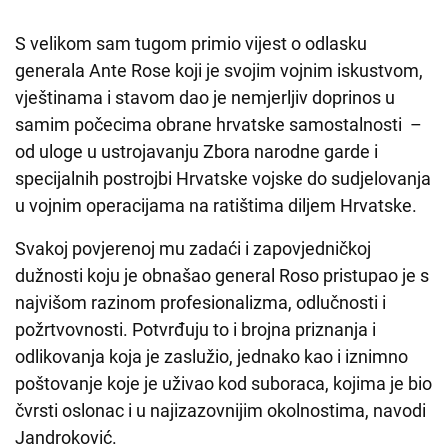
S velikom sam tugom primio vijest o odlasku
generala Ante Rose koji je svojim vojnim iskustvom,
vještinama i stavom dao je nemjerljiv doprinos u
samim počecima obrane hrvatske samostalnosti –
od uloge u ustrojavanju Zbora narodne garde i
specijalnih postrojbi Hrvatske vojske do sudjelovanja
u vojnim operacijama na ratištima diljem Hrvatske.
Svakoj povjerenoj mu zadaći i zapovjedničkoj
dužnosti koju je obnašao general Roso pristupao je s
najvišom razinom profesionalizma, odlučnosti i
požrtvovnosti. Potvrđuju to i brojna priznanja i
odlikovanja koja je zaslužio, jednako kao i iznimno
poštovanje koje je uživao kod suboraca, kojima je bio
čvrsti oslonac i u najizazovnijim okolnostima, navodi
Jandroković.