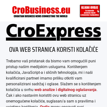
ÜBER UNS
OVA WEB STRANICA KORISTI KOLAČIĆE
IMPRESSUM
Trebamo vaš pristanak da bismo vam omogućili puni
AGB
pristup našim medijskim uslugama. Korištenjem
kolačića, JavaScript-a i sličnih tehnologija, mi i naši
DATENSCHUTZ
kvalificirani partneri imamo priliku otkriti vam
personalizirani sadržaj i oglase. Slažem se s korištenjem
MEDIADATEN
kolačića u svrhu
web analize i digitalnog oglašavanja
.
Čak i ako nastavim koristiti ovu web stranicu uz
ARHIVA (PDF)
onemogućene kolačiće, suglasan/a sam s pravilima i
uvjetima korištenja.
Ovdje
mogu opozvati svoj