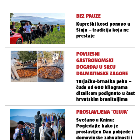
BEZ PAUZE
Kupreški kosci ponovo u
Sinju – tradicija koja ne
prestaje
POVIJESNI
GASTRONOMSKI
DOGAĐAJ U SRCU
DALMATINSKE ZAGORE
Turjačko-brnaška peka –
čudo od 600 kilograma
dizalicom podignuto u čast
hrvatskim braniteljima
PROSLAVLJENA 'OLUJA'
Svečano u Kninu:
Pogledajte kako je
proslavljen Dan pobjede i
domovinske zahvalnosti i