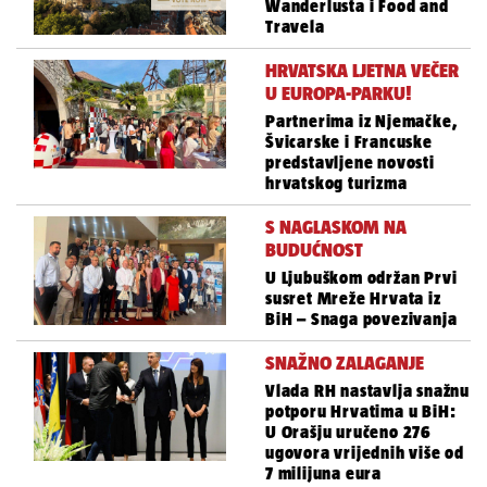
Wanderlusta i Food and
Travela
HRVATSKA LJETNA VEČER
U EUROPA-PARKU!
Partnerima iz Njemačke,
Švicarske i Francuske
predstavljene novosti
hrvatskog turizma
S NAGLASKOM NA
BUDUĆNOST
U Ljubuškom održan Prvi
susret Mreže Hrvata iz
BiH – Snaga povezivanja
SNAŽNO ZALAGANJE
Vlada RH nastavlja snažnu
potporu Hrvatima u BiH:
U Orašju uručeno 276
ugovora vrijednih više od
7 milijuna eura