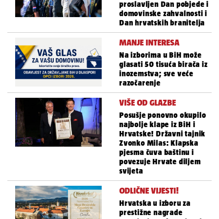
proslavljen Dan pobjede i
domovinske zahvalnosti i
Dan hrvatskih branitelja
MANJE INTERESA
Na izborima u BiH može
glasati 50 tisuća birača iz
inozemstva; sve veće
razočarenje
VIŠE OD GLAZBE
Posušje ponovno okupilo
najbolje klape iz BiH i
Hrvatske! Državni tajnik
Zvonko Milas: Klapska
pjesma čuva baštinu i
povezuje Hrvate diljem
svijeta
ODLIČNE VIJESTI!
Hrvatska u izboru za
prestižne nagrade