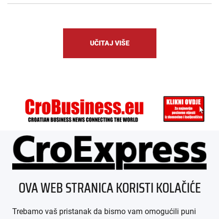
UČITAJ VIŠE
ÜBER UNS
OVA WEB STRANICA KORISTI KOLAČIĆE
IMPRESSUM
Trebamo vaš pristanak da bismo vam omogućili puni
AGB