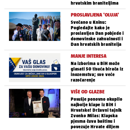
hrvatskim braniteljima
PROSLAVLJENA 'OLUJA'
Svečano u Kninu:
Pogledajte kako je
proslavljen Dan pobjede i
domovinske zahvalnosti i
Dan hrvatskih branitelja
MANJE INTERESA
Na izborima u BiH može
glasati 50 tisuća birača iz
inozemstva; sve veće
razočarenje
VIŠE OD GLAZBE
Posušje ponovno okupilo
najbolje klape iz BiH i
Hrvatske! Državni tajnik
Zvonko Milas: Klapska
pjesma čuva baštinu i
povezuje Hrvate diljem