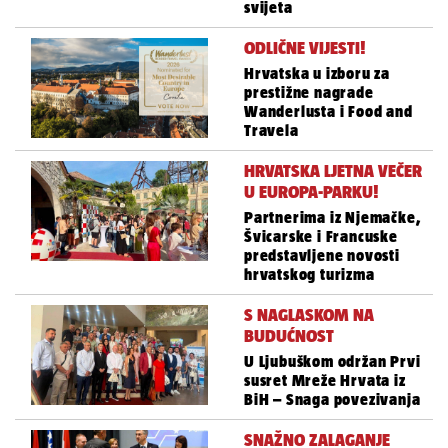
svijeta
ODLIČNE VIJESTI!
Hrvatska u izboru za
prestižne nagrade
Wanderlusta i Food and
Travela
HRVATSKA LJETNA VEČER
U EUROPA-PARKU!
Partnerima iz Njemačke,
Švicarske i Francuske
predstavljene novosti
hrvatskog turizma
S NAGLASKOM NA
BUDUĆNOST
U Ljubuškom održan Prvi
susret Mreže Hrvata iz
BiH – Snaga povezivanja
SNAŽNO ZALAGANJE