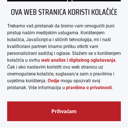
OVA WEB STRANICA KORISTI KOLAČIĆE
IMPRESSUM
Trebamo vaš pristanak da bismo vam omogućili puni
AGB
pristup našim medijskim uslugama. Korištenjem
kolačića, JavaScript-a i sličnih tehnologija, mi i naši
DATENSCHUTZ
kvalificirani partneri imamo priliku otkriti vam
personalizirani sadržaj i oglase. Slažem se s korištenjem
MEDIADATEN
kolačića u svrhu
web analize i digitalnog oglašavanja
.
Čak i ako nastavim koristiti ovu web stranicu uz
ARHIVA (PDF)
onemogućene kolačiće, suglasan/a sam s pravilima i
uvjetima korištenja.
Ovdje
mogu opozvati svoj
pristanak. Više informacija u
pravilima o privatnosti
.
Prihvaćam
© CROEXPRESS │ INFORMATIVNI MEDIJ HRVATA IZVAN