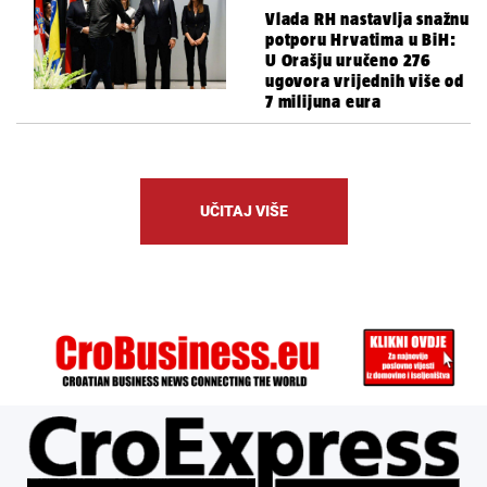
Vlada RH nastavlja snažnu
potporu Hrvatima u BiH:
U Orašju uručeno 276
ugovora vrijednih više od
7 milijuna eura
UČITAJ VIŠE
ÜBER UNS